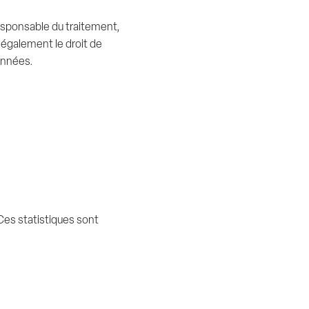
responsable du traitement,
 également le droit de
onnées.
 Ces statistiques sont